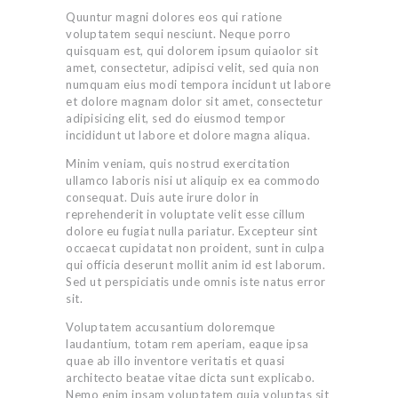
Quuntur magni dolores eos qui ratione
voluptatem sequi nesciunt. Neque porro
quisquam est, qui dolorem ipsum quiaolor sit
amet, consectetur, adipisci velit, sed quia non
numquam eius modi tempora incidunt ut labore
et dolore magnam dolor sit amet, consectetur
adipisicing elit, sed do eiusmod tempor
incididunt ut labore et dolore magna aliqua.
Minim veniam, quis nostrud exercitation
ullamco laboris nisi ut aliquip ex ea commodo
consequat. Duis aute irure dolor in
reprehenderit in voluptate velit esse cillum
dolore eu fugiat nulla pariatur. Excepteur sint
occaecat cupidatat non proident, sunt in culpa
qui officia deserunt mollit anim id est laborum.
Sed ut perspiciatis unde omnis iste natus error
sit.
Voluptatem accusantium doloremque
laudantium, totam rem aperiam, eaque ipsa
quae ab illo inventore veritatis et quasi
architecto beatae vitae dicta sunt explicabo.
Nemo enim ipsam voluptatem quia voluptas sit