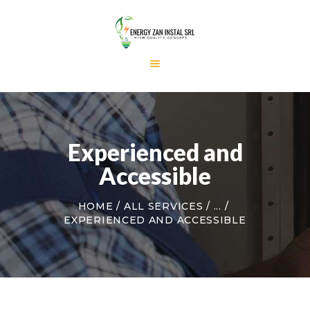
ACASA
DESPRE NOI
CURENTI TARI
Experienced and
CURENTI SLABI
Accessible
CONTACT
HOME
ALL SERVICES
...
EXPERIENCED AND ACCESSIBLE